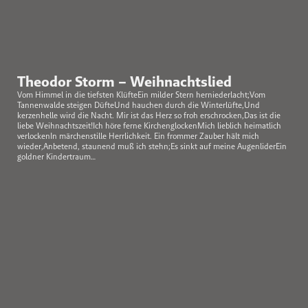
Theodor Storm – Weihnachtslied
Vom Himmel in die tiefsten KlüfteEin milder Stern herniederlacht;Vom
Tannenwalde steigen DüfteUnd hauchen durch die Winterlüfte,Und
kerzenhelle wird die Nacht. Mir ist das Herz so froh erschrocken,Das ist die
liebe Weihnachtszeit!Ich höre ferne KirchenglockenMich lieblich heimatlich
verlockenIn märchenstille Herrlichkeit. Ein frommer Zauber hält mich
wieder,Anbetend, staunend muß ich stehn;Es sinkt auf meine AugenliderEin
goldner Kindertraum…