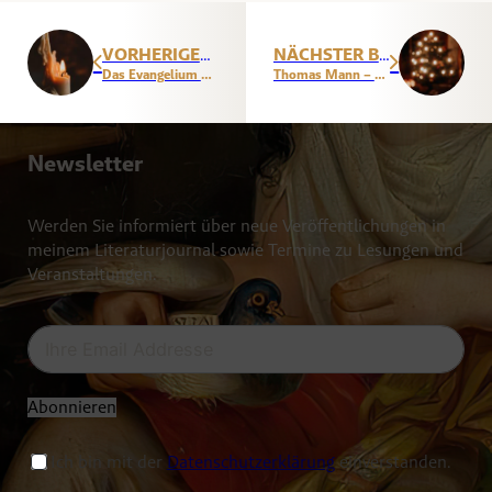
VORHERIGER BEITRAG
NÄCHSTER BEITRAG
Das Evangelium nach Johannes – Kapitel 1
Thomas Mann – Weihnachten bei den Buddenbrooks: Die Bescherung
Newsletter
Werden Sie informiert über neue Veröffentlichungen in
meinem Literaturjournal sowie Termine zu Lesungen und
Veranstaltungen.
Abonnieren
Ich bin mit der
Datenschutzerklärung
einverstanden.