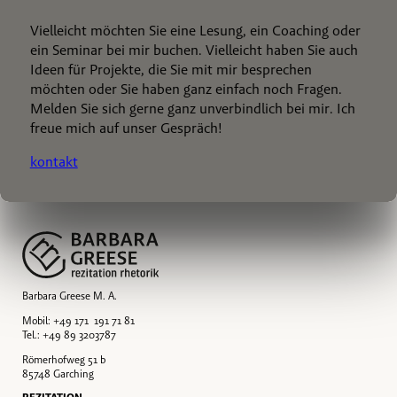
Vielleicht möchten Sie eine Lesung, ein Coaching oder
ein Seminar bei mir buchen. Vielleicht haben Sie auch
Ideen für Projekte, die Sie mit mir besprechen
möchten oder Sie haben ganz einfach noch Fragen.
Melden Sie sich gerne ganz unverbindlich bei mir. Ich
freue mich auf unser Gespräch!
kontakt
Barbara Greese M. A.
Mobil: +49 171 191 71 81
Tel.: +49 89 3203787
Römerhofweg 51 b
85748 Garching