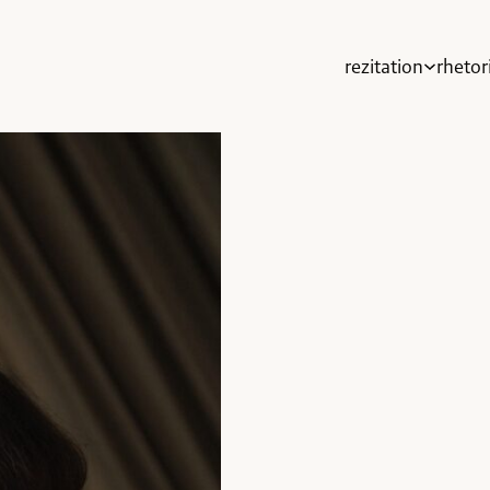
rezitation
rhetor