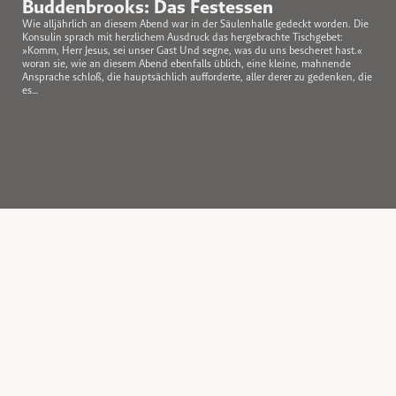
Buddenbrooks: Das Festessen
Wie alljährlich an diesem Abend war in der Säulenhalle gedeckt worden. Die
Konsulin sprach mit herzlichem Ausdruck das hergebrachte Tischgebet:
»Komm, Herr Jesus, sei unser Gast Und segne, was du uns bescheret hast.«
woran sie, wie an diesem Abend ebenfalls üblich, eine kleine, mahnende
Ansprache schloß, die hauptsächlich aufforderte, aller derer zu gedenken, die
es…