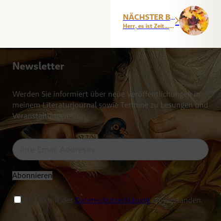
NÄCHSTER BEITRAG
Herr, es ist Zeit… (R. M. Rilke)
Newsletter
Werden Sie informiert über neue Veröffentlichungen in
meinem Literaturjournal sowie Termine zu Lesungen und
Veranstaltungen.
Abonnieren
Ich bin mit der
Datenschutzerklärung
einverstanden.