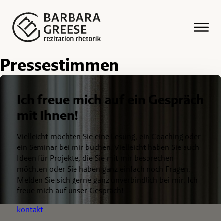
Pressestimmen
Ich freue mich auf ein Gespräch
mit Ihnen!
Vielleicht möchten Sie eine Lesung, ein Coaching oder
ein Seminar bei mir buchen. Vielleicht haben Sie auch
Ideen für Projekte, die Sie mit mir besprechen
möchten oder Sie haben ganz einfach noch Fragen.
Melden Sie sich gerne ganz unverbindlich bei mir. Ich
freue mich auf unser Gespräch!
kontakt