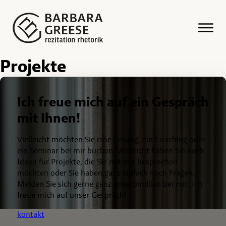
Projekte
Ich freue mich auf ein Gespräch
mit Ihnen!
Vielleicht möchten Sie eine Lesung, ein Coaching oder
ein Seminar bei mir buchen. Vielleicht haben Sie auch
Ideen für Projekte, die Sie mit mir besprechen
möchten oder Sie haben ganz einfach noch Fragen.
Melden Sie sich gerne ganz unverbindlich bei mir. Ich
freue mich auf unser Gespräch!
kontakt