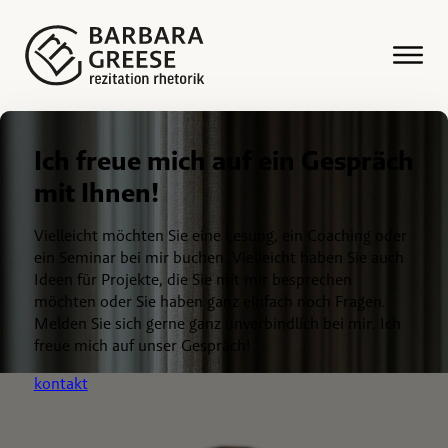
Ich freue mich auf ein Gespräch
mit Ihnen!
Vielleicht möchten Sie eine Lesung, ein Coaching oder
ein Seminar bei mir buchen. Vielleicht haben Sie auch
Ideen für Projekte, die Sie mit mir besprechen
möchten oder Sie haben ganz einfach noch Fragen.
Melden Sie sich gerne ganz unverbindlich bei mir. Ich
freue mich auf unser Gespräch!
kontakt