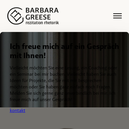
Ich freue mich auf ein Gespräch
mit Ihnen!
Vielleicht möchten Sie eine Lesung, ein Coaching oder
ein Seminar bei mir buchen. Vielleicht haben Sie auch
Ideen für Projekte, die Sie mit mir besprechen
möchten oder Sie haben ganz einfach noch Fragen.
Melden Sie sich gerne ganz unverbindlich bei mir. Ich
freue mich auf unser Gespräch!
kontakt